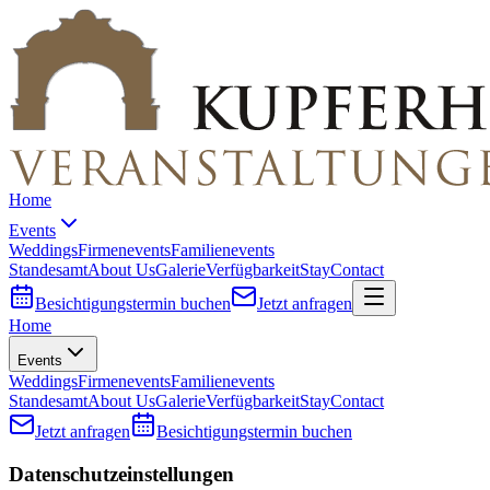
Home
Events
Weddings
Firmenevents
Familienevents
Standesamt
About Us
Galerie
Verfügbarkeit
Stay
Contact
Besichtigungstermin buchen
Jetzt anfragen
Home
Events
Weddings
Firmenevents
Familienevents
Standesamt
About Us
Galerie
Verfügbarkeit
Stay
Contact
Jetzt anfragen
Besichtigungstermin buchen
Datenschutzeinstellungen