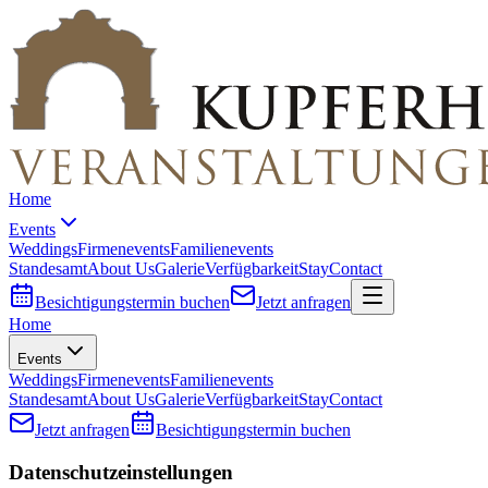
Home
Events
Weddings
Firmenevents
Familienevents
Standesamt
About Us
Galerie
Verfügbarkeit
Stay
Contact
Besichtigungstermin buchen
Jetzt anfragen
Home
Events
Weddings
Firmenevents
Familienevents
Standesamt
About Us
Galerie
Verfügbarkeit
Stay
Contact
Jetzt anfragen
Besichtigungstermin buchen
Datenschutzeinstellungen